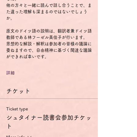
他の方々と一緒に読んで話し合うことで、ま
た違った理解も深まるのではないでしょう
か。
原文のドイツ語の説明は、翻訳者兼ドイツ語
教師である林フーゼル美佳子が行います。
思想的な解説・解釈は参加者の皆様の議論に
委ねますので、自由精神に基づく闊達な議論
ができれば幸いです。
詳細
チケット
Ticket type
シュタイナー読書会参加チケッ
ト