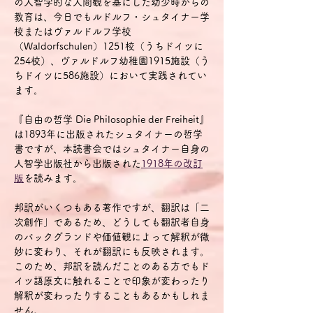
の人智学的な人間観を基にした幼少時からの
教育は、今日でもルドルフ・シュタイナー学
校またはヴァルドルフ学校
（Waldorfschulen）1251校（うちドイツに
254校）、ヴァルドルフ幼稚園1915施設（う
ちドイツに586施設）において実践されてい
ます。
『自由の哲学 Die Philosophie der Freiheit』
は1893年に出版されたシュタイナーの哲学
書ですが、本読書会ではシュタイナー自身の
人智学出版社から出版された
1918年の改訂
版
を読みます。
邦訳がいくつもある著作ですが、翻訳は「二
次創作」であるため、どうしても翻訳者自身
のバックグランドや価値観によって解釈が微
妙に変わり、それが翻訳にも反映されます。
このため、邦訳を読んだことのある方でもド
イツ語原文に触れることで印象が変わったり
解釈が変わったりすることもあるかもしれま
せん。