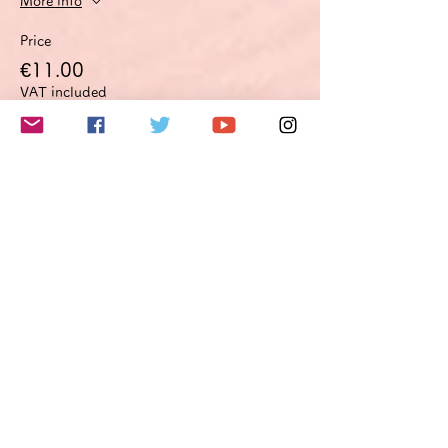
More info
Price
€11.00
VAT included
Quantity
Total
€0.00
Checkout
このイベントをシェア