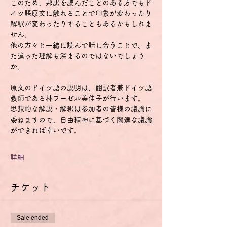
このため、邦訳を読んだことのある方でもド
イツ語原文に触れることで印象が変わったり
解釈が変わったりすることもあるかもしれま
せん。
他の方々と一緒に読んで話し合うことで、ま
た違った理解も深まるのではないでしょう
か。
原文のドイツ語の説明は、翻訳者兼ドイツ語
教師である林フーゼル美佳子が行います。
思想的な解説・解釈は参加者の皆様の議論に
委ねますので、自由精神に基づく闊達な議論
ができれば幸いです。
詳細
チケット
Sale ended