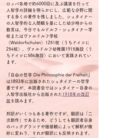
ロッパ各地で約6000回に及ぶ講演を行って
人智学の詳細を明らかにし、広範な分野に関
する多くの著作を残しました。シュタイナー
の人智学的な人間観を基にした幼少時からの
教育は、今日でもルドルフ・シュタイナー学
校またはヴァルドルフ学校
（Waldorfschulen）1251校（うちドイツに
254校）、ヴァルドルフ幼稚園1915施設（う
ちドイツに586施設）において実践されてい
ます。
『自由の哲学 Die Philosophie der Freiheit』
は1893年に出版されたシュタイナーの哲学
書ですが、本読書会ではシュタイナー自身の
人智学出版社から出版された
1918年の改訂
版
を読みます。
邦訳がいくつもある著作ですが、翻訳は「二
次創作」であるため、どうしても翻訳者自身
のバックグランドや価値観によって解釈が微
妙に変わり、それが翻訳にも反映されます。