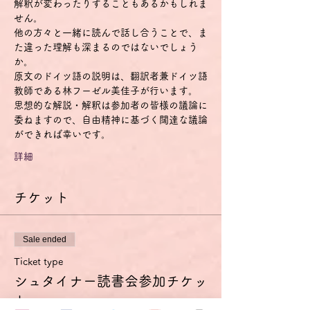
解釈が変わったりすることもあるかもしれま
せん。
他の方々と一緒に読んで話し合うことで、ま
た違った理解も深まるのではないでしょう
か。
原文のドイツ語の説明は、翻訳者兼ドイツ語
教師である林フーゼル美佳子が行います。
思想的な解説・解釈は参加者の皆様の議論に
委ねますので、自由精神に基づく闊達な議論
ができれば幸いです。
詳細
チケット
Sale ended
Ticket type
シュタイナー読書会参加チケッ
ト