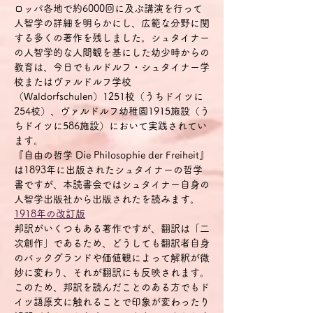
ロッパ各地で約6000回に及ぶ講演を行って
人智学の詳細を明らかにし、広範な分野に関
する多くの著作を残しました。シュタイナー
の人智学的な人間観を基にした幼少時からの
教育は、今日でもルドルフ・シュタイナー学
校またはヴァルドルフ学校
（Waldorfschulen）1251校（うちドイツに
254校）、ヴァルドルフ幼稚園1915施設（う
ちドイツに586施設）において実践されてい
ます。
『自由の哲学 Die Philosophie der Freiheit』
は1893年に出版されたシュタイナーの哲学
書ですが、本読書会ではシュタイナー自身の
人智学出版社から出版された
を読みます。
1918年の改訂版
邦訳がいくつもある著作ですが、翻訳は「二
次創作」であるため、どうしても翻訳者自身
のバックグランドや価値観によって解釈が微
妙に変わり、それが翻訳にも反映されます。
このため、邦訳を読んだことのある方でもド
イツ語原文に触れることで印象が変わったり