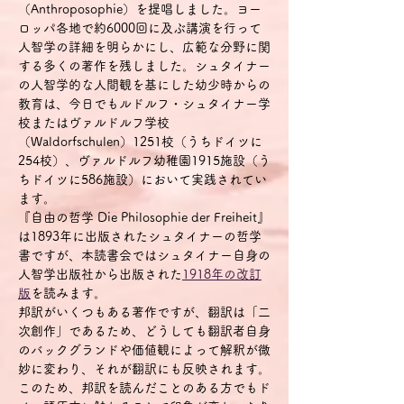
（Anthroposophie）を提唱しました。ヨー
ロッパ各地で約6000回に及ぶ講演を行って
人智学の詳細を明らかにし、広範な分野に関
する多くの著作を残しました。シュタイナー
の人智学的な人間観を基にした幼少時からの
教育は、今日でもルドルフ・シュタイナー学
校またはヴァルドルフ学校
（Waldorfschulen）1251校（うちドイツに
254校）、ヴァルドルフ幼稚園1915施設（う
ちドイツに586施設）において実践されてい
ます。
『自由の哲学 Die Philosophie der Freiheit』
は1893年に出版されたシュタイナーの哲学
書ですが、本読書会ではシュタイナー自身の
人智学出版社から出版された
1918年の改訂
版
を読みます。
邦訳がいくつもある著作ですが、翻訳は「二
次創作」であるため、どうしても翻訳者自身
のバックグランドや価値観によって解釈が微
妙に変わり、それが翻訳にも反映されます。
このため、邦訳を読んだことのある方でもド