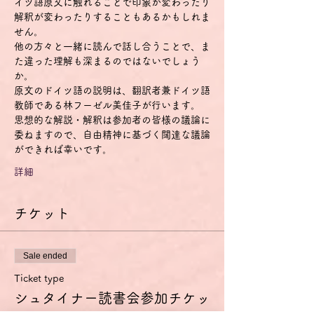
イツ語原文に触れることで印象が変わったり
解釈が変わったりすることもあるかもしれま
せん。
他の方々と一緒に読んで話し合うことで、ま
た違った理解も深まるのではないでしょう
か。
原文のドイツ語の説明は、翻訳者兼ドイツ語
教師である林フーゼル美佳子が行います。
思想的な解説・解釈は参加者の皆様の議論に
委ねますので、自由精神に基づく闊達な議論
ができれば幸いです。
詳細
チケット
Sale ended
Ticket type
シュタイナー読書会参加チケッ