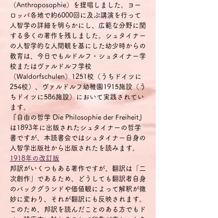
（Anthroposophie）を提唱しました。ヨー
ロッパ各地で約6000回に及ぶ講演を行って
人智学の詳細を明らかにし、広範な分野に関
する多くの著作を残しました。シュタイナー
の人智学的な人間観を基にした幼少時からの
教育は、今日でもルドルフ・シュタイナー学
校またはヴァルドルフ学校
（Waldorfschulen）1251校（うちドイツに
254校）、ヴァルドルフ幼稚園1915施設（う
ちドイツに586施設）において実践されてい
ます。
『自由の哲学 Die Philosophie der Freiheit』
は1893年に出版されたシュタイナーの哲学
書ですが、本読書会ではシュタイナー自身の
人智学出版社から出版された
を読みます。
1918年の改訂版
邦訳がいくつもある著作ですが、翻訳は「二
次創作」であるため、どうしても翻訳者自身
のバックグランドや価値観によって解釈が微
妙に変わり、それが翻訳にも反映されます。
このため、邦訳を読んだことのある方でもド