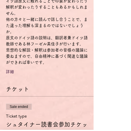
イツ語原文に触れることで印象が変わったり
解釈が変わったりすることもあるかもしれま
せん。
他の方々と一緒に読んで話し合うことで、ま
た違った理解も深まるのではないでしょう
か。
原文のドイツ語の説明は、翻訳者兼ドイツ語
教師である林フーゼル美佳子が行います。
思想的な解説・解釈は参加者の皆様の議論に
委ねますので、自由精神に基づく闊達な議論
ができれば幸いです。
詳細
チケット
Sale ended
Ticket type
シュタイナー読書会参加チケッ