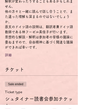
解釈が変わったりすることもあるかもしれま
せん。
他の方々と一緒に読んで話し合うことで、ま
た違った理解も深まるのではないでしょう
か。
原文のドイツ語の説明は、翻訳者兼ドイツ語
教師である林フーゼル美佳子が行います。
思想的な解説・解釈は参加者の皆様の議論に
委ねますので、自由精神に基づく闊達な議論
ができれば幸いです。
詳細
チケット
Sale ended
Ticket type
シュタイナー読書会参加チケッ
ト