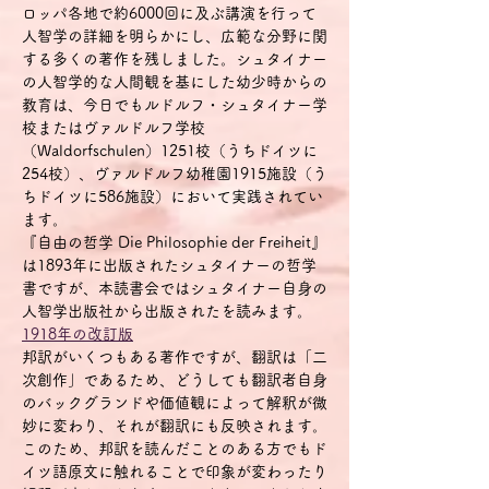
ロッパ各地で約6000回に及ぶ講演を行って
人智学の詳細を明らかにし、広範な分野に関
する多くの著作を残しました。シュタイナー
の人智学的な人間観を基にした幼少時からの
教育は、今日でもルドルフ・シュタイナー学
校またはヴァルドルフ学校
（Waldorfschulen）1251校（うちドイツに
254校）、ヴァルドルフ幼稚園1915施設（う
ちドイツに586施設）において実践されてい
ます。
『自由の哲学 Die Philosophie der Freiheit』
は1893年に出版されたシュタイナーの哲学
書ですが、本読書会ではシュタイナー自身の
人智学出版社から出版された
を読みます。
1918年の改訂版
邦訳がいくつもある著作ですが、翻訳は「二
次創作」であるため、どうしても翻訳者自身
のバックグランドや価値観によって解釈が微
妙に変わり、それが翻訳にも反映されます。
このため、邦訳を読んだことのある方でもド
イツ語原文に触れることで印象が変わったり