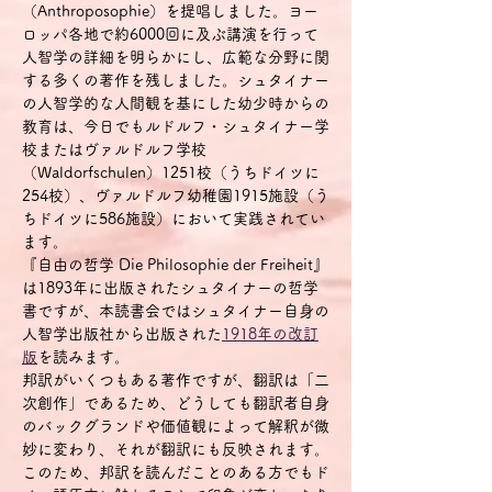
（Anthroposophie）を提唱しました。ヨー
ロッパ各地で約6000回に及ぶ講演を行って
人智学の詳細を明らかにし、広範な分野に関
する多くの著作を残しました。シュタイナー
の人智学的な人間観を基にした幼少時からの
教育は、今日でもルドルフ・シュタイナー学
校またはヴァルドルフ学校
（Waldorfschulen）1251校（うちドイツに
254校）、ヴァルドルフ幼稚園1915施設（う
ちドイツに586施設）において実践されてい
ます。
『自由の哲学 Die Philosophie der Freiheit』
は1893年に出版されたシュタイナーの哲学
書ですが、本読書会ではシュタイナー自身の
人智学出版社から出版された
1918年の改訂
版
を読みます。
邦訳がいくつもある著作ですが、翻訳は「二
次創作」であるため、どうしても翻訳者自身
のバックグランドや価値観によって解釈が微
妙に変わり、それが翻訳にも反映されます。
このため、邦訳を読んだことのある方でもド