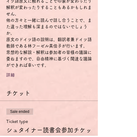
イツ語原文に触れることで印象が変わったり
解釈が変わったりすることもあるかもしれま
せん。
他の方々と一緒に読んで話し合うことで、ま
た違った理解も深まるのではないでしょう
か。
原文のドイツ語の説明は、翻訳者兼ドイツ語
教師である林フーゼル美佳子が行います。
思想的な解説・解釈は参加者の皆様の議論に
委ねますので、自由精神に基づく闊達な議論
ができれば幸いです。
詳細
チケット
Sale ended
Ticket type
シュタイナー読書会参加チケッ