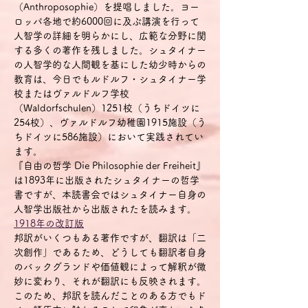
（Anthroposophie）を提唱しました。ヨー
ロッパ各地で約6000回に及ぶ講演を行って
人智学の詳細を明らかにし、広範な分野に関
する多くの著作を残しました。シュタイナー
の人智学的な人間観を基にした幼少時からの
教育は、今日でもルドルフ・シュタイナー学
校またはヴァルドルフ学校
（Waldorfschulen）1251校（うちドイツに
254校）、ヴァルドルフ幼稚園1915施設（う
ちドイツに586施設）において実践されてい
ます。
『自由の哲学 Die Philosophie der Freiheit』
は1893年に出版されたシュタイナーの哲学
書ですが、本読書会ではシュタイナー自身の
人智学出版社から出版された
を読みます。
1918年の改訂版
邦訳がいくつもある著作ですが、翻訳は「二
次創作」であるため、どうしても翻訳者自身
のバックグランドや価値観によって解釈が微
妙に変わり、それが翻訳にも反映されます。
このため、邦訳を読んだことのある方でもド