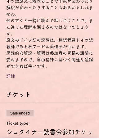
イツ語原文に触れることで印象が変わったり
解釈が変わったりすることもあるかもしれま
せん。
他の方々と一緒に読んで話し合うことで、ま
た違った理解も深まるのではないでしょう
か。
原文のドイツ語の説明は、翻訳者兼ドイツ語
教師である林フーゼル美佳子が行います。
思想的な解説・解釈は参加者の皆様の議論に
委ねますので、自由精神に基づく闊達な議論
ができれば幸いです。
詳細
チケット
Sale ended
Ticket type
シュタイナー読書会参加チケッ