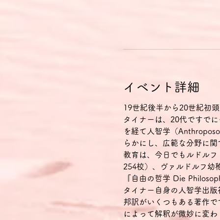
イベント詳細
19世紀後半から20世紀
タイナーは、20代ですでに
を経て人智学（Anthrop
らかにし、広範な分野に関
教育は、今日でもルドルフ・シ
254校）、ヴァルドルフ幼
『自由の哲学 Die Philo
タイナー自身の人智学出版
邦訳がいくつもある著作で
によって解釈が微妙に変わ