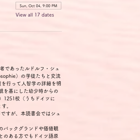
Sun, Oct 04, 9:00 PM
View all 17 dates
育者であったルドルフ・シュ
ophie）の学徒たちと交流
ぶ講演を行って人智学の詳細を明
観を基にした幼少時からの
）1251校（うちドイツに
ます。
ーの哲学書ですが、本読書会ではシュ
のバックグランドや価値観
とのある方でもドイツ語原