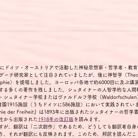
初頭にドイツ・オーストリアで活動した神秘思想家・哲学者・教
ゲーテ研究家として注目されていましたが、後に神智学（Theos
osophie）を提唱しました。ヨーロッパ各地で約6000回に及
する多くの著作を残しました。シュタイナーの人智学的な人間
ュタイナー学校またはヴァルドルフ学校（Waldorfschulen
稚園1915施設（うちドイツに586施設）において実践されてい
sophie der Freiheit』は1893年に出版されたシュタイナ
社から出版された
1918年の改訂版
を読みます。
すが、翻訳は「二次創作」であるため、どうしても翻訳者自身
り、それが翻訳にも反映されます。このため、邦訳を読んだこ