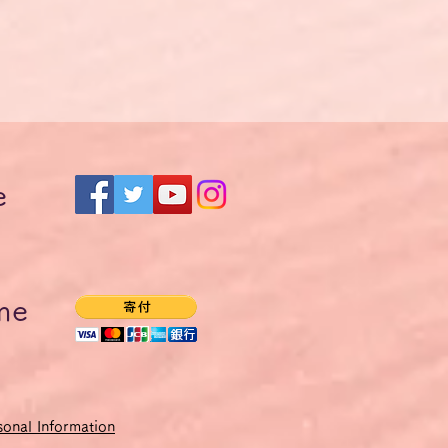
e
me
onal Information