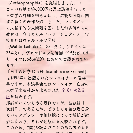
（Anthroposophie）を提唱しました。ヨー
ロッパ各地で約6000回に及ぶ講演を行って
人智学の詳細を明らかにし、広範な分野に関
する多くの著作を残しました。シュタイナー
の人智学的な人間観を基にした幼少時からの
教育は、今日でもルドルフ・シュタイナー学
校またはヴァルドルフ学校
（Waldorfschulen）1251校（うちドイツに
254校）、ヴァルドルフ幼稚園1915施設（う
ちドイツに586施設）において実践されてい
ます。
『自由の哲学 Die Philosophie der Freiheit』
は1893年に出版されたシュタイナーの哲学
書ですが、本読書会ではシュタイナー自身の
人智学出版社から出版された
1918年の改訂
版
を読みます。
邦訳がいくつもある著作ですが、翻訳は「二
次創作」であるため、どうしても翻訳者自身
のバックグランドや価値観によって解釈が微
妙に変わり、それが翻訳にも反映されます。
このため、邦訳を読んだことのある方でもド