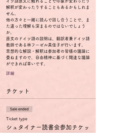
イツ語原文に触れることで印象が変わったり
解釈が変わったりすることもあるかもしれま
せん。
他の方々と一緒に読んで話し合うことで、ま
た違った理解も深まるのではないでしょう
か。
原文のドイツ語の説明は、翻訳者兼ドイツ語
教師である林フーゼル美佳子が行います。
思想的な解説・解釈は参加者の皆様の議論に
委ねますので、自由精神に基づく闊達な議論
ができれば幸いです。
詳細
チケット
Sale ended
Ticket type
シュタイナー読書会参加チケッ