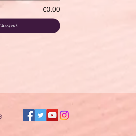
€0.00
Checkout
e