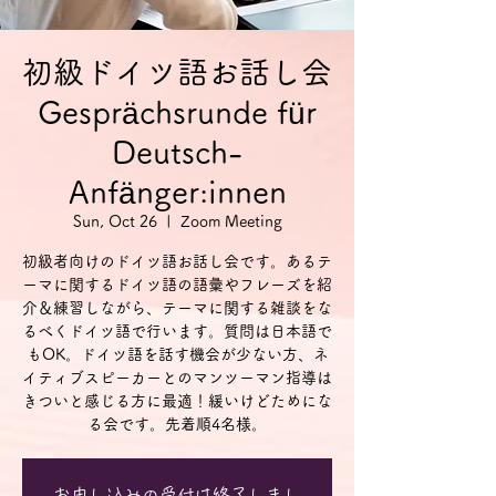
初級ドイツ語お話し会
Gesprächsrunde für
Deutsch-
Anfänger:innen
Sun, Oct 26
  |  
Zoom Meeting
初級者向けのドイツ語お話し会です。あるテ
ーマに関するドイツ語の語彙やフレーズを紹
介＆練習しながら、テーマに関する雑談をな
るべくドイツ語で行います。質問は日本語で
もOK。ドイツ語を話す機会が少ない方、ネ
イティブスピーカーとのマンツーマン指導は
きついと感じる方に最適！緩いけどためにな
る会です。先着順4名様。
お申し込みの受付は終了しまし