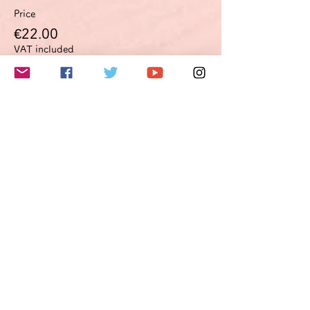
Price
€22.00
VAT included
このイベントをシェア
Do Not Sell My Personal Information