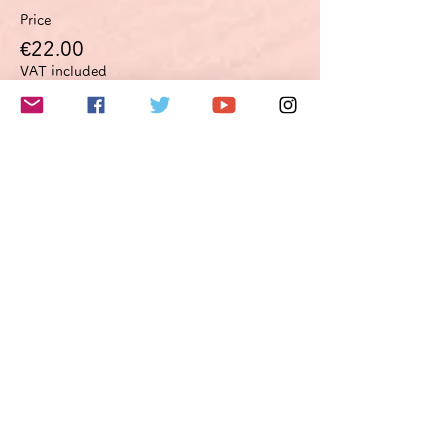
Price
€22.00
VAT included
このイベントをシェア
Do Not Sell My Personal Information