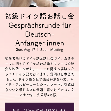
初級ドイツ語お話し会
Gesprächsrunde für
Deutsch-
Anfänger:innen
Sun, Aug 17
  |  
Zoom Meeting
初級者向けのドイツ語お話し会です。あるテ
ーマに関するドイツ語の語彙やフレーズを紹
介＆練習しながら、テーマに関する雑談をな
るべくドイツ語で行います。質問は日本語で
もOK。ドイツ語を話す機会が少ない方、ネ
イティブスピーカーとのマンツーマン指導は
きついと感じる方に最適！緩いけどためにな
る会です。先着順4名様。
お申し込みの受付は終了しまし