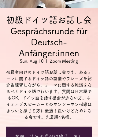
初級ドイツ語お話し会
Gesprächsrunde für
Deutsch-
Anfänger:innen
Sun, Aug 10
  |  
Zoom Meeting
初級者向けのドイツ語お話し会です。あるテ
ーマに関するドイツ語の語彙やフレーズを紹
介＆練習しながら、テーマに関する雑談をな
るべくドイツ語で行います。質問は日本語で
もOK。ドイツ語を話す機会が少ない方、ネ
イティブスピーカーとのマンツーマン指導は
きついと感じる方に最適！緩いけどためにな
る会です。先着順4名様。
お申し込みの受付は終了しまし