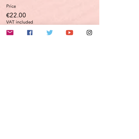
Price
€22.00
VAT included
このイベントをシェア
Do Not Sell My Personal Information