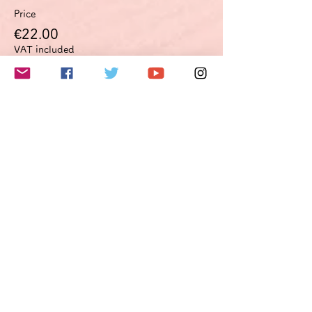
Price
€22.00
VAT included
このイベントをシェア
Do Not Sell My Personal Information