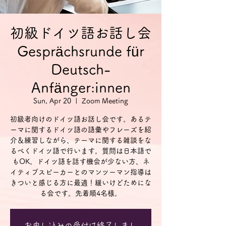
初級ドイツ語お話し会
Gesprächsrunde für
Deutsch-
Anfänger:innen
Sun, Apr 20
  |  
Zoom Meeting
初級者向けのドイツ語お話し会です。あるテ
ーマに関するドイツ語の語彙やフレーズを紹
介＆練習しながら、テーマに関する雑談をな
るべくドイツ語で行います。質問は日本語で
もOK。ドイツ語を話す機会が少ない方、ネ
イティブスピーカーとのマンツーマン指導は
きついと感じる方に最適！緩いけどためにな
る会です。先着順4名様。
お申し込みの受付は終了しまし