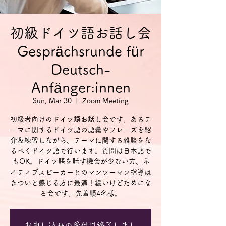
初級ドイツ語お話し会
Gesprächsrunde für
Deutsch-
Anfänger:innen
Sun, Mar 30
  |  
Zoom Meeting
初級者向けのドイツ語お話し会です。あるテ
ーマに関するドイツ語の語彙やフレーズを紹
介＆練習しながら、テーマに関する雑談をな
るべくドイツ語で行います。質問は日本語で
もOK。ドイツ語を話す機会が少ない方、ネ
イティブスピーカーとのマンツーマン指導は
きついと感じる方に最適！緩いけどためにな
る会です。先着順4名様。
お申し込みの受付は終了しまし