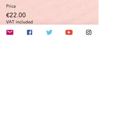
Price
€22.00
VAT included
このイベントをシェア
Do Not Sell My Personal Information