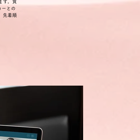
ます。質
カーとの
。先着順