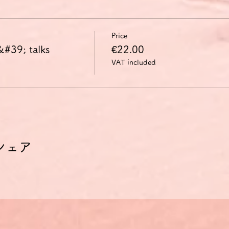
Price
&#39; talks
€22.00
VAT included
シェア