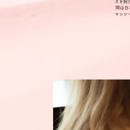
ズを紹
問は日
マンツ