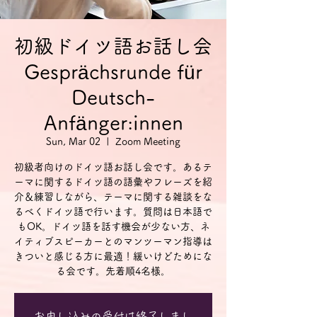
初級ドイツ語お話し会
Gesprächsrunde für
Deutsch-
Anfänger:innen
Sun, Mar 02
  |  
Zoom Meeting
初級者向けのドイツ語お話し会です。あるテ
ーマに関するドイツ語の語彙やフレーズを紹
介＆練習しながら、テーマに関する雑談をな
るべくドイツ語で行います。質問は日本語で
もOK。ドイツ語を話す機会が少ない方、ネ
イティブスピーカーとのマンツーマン指導は
きついと感じる方に最適！緩いけどためにな
る会です。先着順4名様。
お申し込みの受付は終了しまし