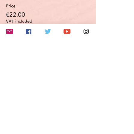
Price
€22.00
VAT included
このイベントをシェア
Do Not Sell My Personal Information