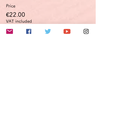
Price
€22.00
VAT included
このイベントをシェア
Do Not Sell My Personal Information