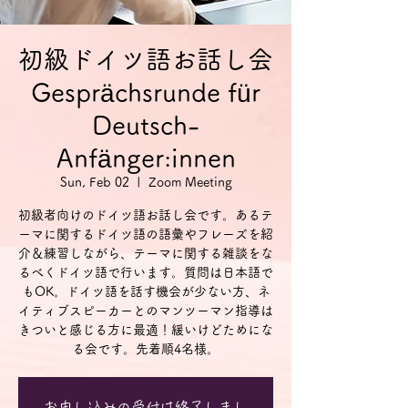
初級ドイツ語お話し会
Gesprächsrunde für
Deutsch-
Anfänger:innen
Sun, Feb 02
  |  
Zoom Meeting
初級者向けのドイツ語お話し会です。あるテ
ーマに関するドイツ語の語彙やフレーズを紹
介＆練習しながら、テーマに関する雑談をな
るべくドイツ語で行います。質問は日本語で
もOK。ドイツ語を話す機会が少ない方、ネ
イティブスピーカーとのマンツーマン指導は
きついと感じる方に最適！緩いけどためにな
る会です。先着順4名様。
お申し込みの受付は終了しまし