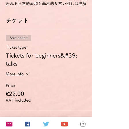
われる日常的表現と基本的な言い回しは理解
し、用いることもできる。
- 自分や他人を紹介することができ、どこに
チケット
住んでいるか、誰と知り合いか、持ち物など
の個人的情報について、質問をしたり、答え
たりできる。
- 相手がゆっくりかつはっきりと話し、助け
Sale ended
船を出してくれるなら簡単なやり取りをする
ことができる。
Ticket type
A2
Tickets for beginners&#39;
- ごく基本的な個人的情報や家族情報、買い
talks
物・近所・仕事など、直接的関係がある領域
に関する、よく使われる文や表現が理解でき
More info
る。
- 簡単で日常的な範囲なら、身近で日常の事
Price
柄についての直接の簡単な情報交換に応ずる
ことができる。
€22.00
- 自分の出自や学歴、身の回りの状況、直接
VAT included
的な必要性のある領域の事柄を簡単な言葉で
説明できる。
特に話す技能については、以下のように定義
このイベントをシェア
されています。