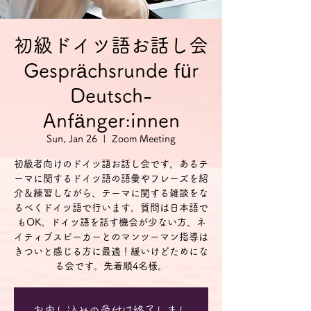
初級ドイツ語お話し会
Gesprächsrunde für
Deutsch-
Anfänger:innen
Sun, Jan 26
  |  
Zoom Meeting
初級者向けのドイツ語お話し会です。あるテ
ーマに関するドイツ語の語彙やフレーズを紹
介＆練習しながら、テーマに関する雑談をな
るべくドイツ語で行います。質問は日本語で
もOK。ドイツ語を話す機会が少ない方、ネ
イティブスピーカーとのマンツーマン指導は
きついと感じる方に最適！緩いけどためにな
る会です。先着順4名様。
お申し込みの受付は終了しまし