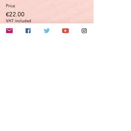
Price
€22.00
VAT included
このイベントをシェア
Do Not Sell My Personal Information