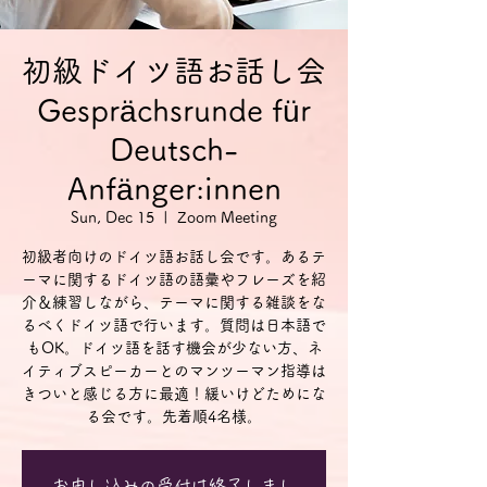
初級ドイツ語お話し会
Gesprächsrunde für
Deutsch-
Anfänger:innen
Sun, Dec 15
  |  
Zoom Meeting
初級者向けのドイツ語お話し会です。あるテ
ーマに関するドイツ語の語彙やフレーズを紹
介＆練習しながら、テーマに関する雑談をな
るべくドイツ語で行います。質問は日本語で
もOK。ドイツ語を話す機会が少ない方、ネ
イティブスピーカーとのマンツーマン指導は
きついと感じる方に最適！緩いけどためにな
る会です。先着順4名様。
お申し込みの受付は終了しまし