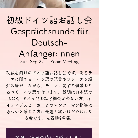
初級ドイツ語お話し会
Gesprächsrunde für
Deutsch-
Anfänger:innen
Sun, Sep 22
  |  
Zoom Meeting
初級者向けのドイツ語お話し会です。あるテ
ーマに関するドイツ語の語彙やフレーズを紹
介＆練習しながら、テーマに関する雑談をな
るべくドイツ語で行います。質問は日本語で
もOK。ドイツ語を話す機会が少ない方、ネ
イティブスピーカーとのマンツーマン指導は
きついと感じる方に最適！緩いけどためにな
る会です。先着順4名様。
お申し込みの受付は終了しまし