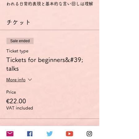
われる日常的表現と基本的な言い回しは理解
し、用いることもできる。
- 自分や他人を紹介することができ、どこに
チケット
住んでいるか、誰と知り合いか、持ち物など
の個人的情報について、質問をしたり、答え
たりできる。
- 相手がゆっくりかつはっきりと話し、助け
Sale ended
船を出してくれるなら簡単なやり取りをする
ことができる。
Ticket type
A2
Tickets for beginners&#39;
- ごく基本的な個人的情報や家族情報、買い
talks
物・近所・仕事など、直接的関係がある領域
に関する、よく使われる文や表現が理解でき
More info
る。
- 簡単で日常的な範囲なら、身近で日常の事
Price
柄についての直接の簡単な情報交換に応ずる
ことができる。
€22.00
- 自分の出自や学歴、身の回りの状況、直接
VAT included
的な必要性のある領域の事柄を簡単な言葉で
説明できる。
特に話す技能については、以下のように定義
このイベントをシェア
されています。