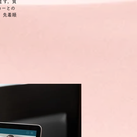
ます。質
カーとの
。先着順