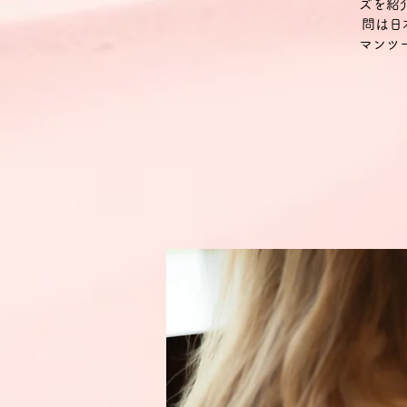
ズを紹
問は日
マンツ