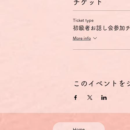
チケット
Ticket type
初級者お話し会参加
More info
このイベントを
Home