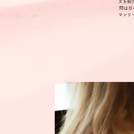
ズを紹
問は日
マンツ