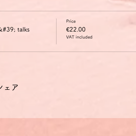
Price
&#39; talks
€22.00
VAT included
シェア