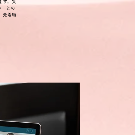
ます。質
カーとの
。先着順