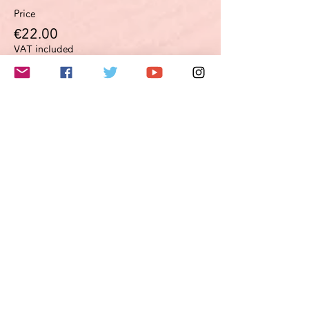
Price
€22.00
VAT included
このイベントをシェア
Do Not Sell My Personal Information