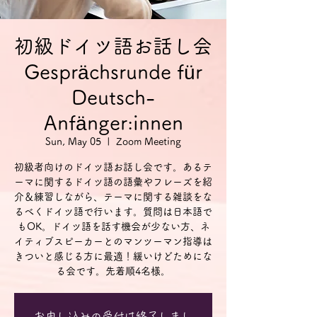
初級ドイツ語お話し会
Gesprächsrunde für
Deutsch-
Anfänger:innen
Sun, May 05
  |  
Zoom Meeting
初級者向けのドイツ語お話し会です。あるテ
ーマに関するドイツ語の語彙やフレーズを紹
介＆練習しながら、テーマに関する雑談をな
るべくドイツ語で行います。質問は日本語で
もOK。ドイツ語を話す機会が少ない方、ネ
イティブスピーカーとのマンツーマン指導は
きついと感じる方に最適！緩いけどためにな
る会です。先着順4名様。
お申し込みの受付は終了しまし