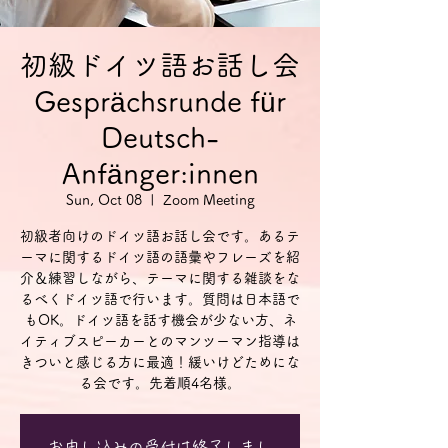
初級ドイツ語お話し会
Gesprächsrunde für
Deutsch-
Anfänger:innen
Sun, Oct 08
  |  
Zoom Meeting
初級者向けのドイツ語お話し会です。あるテ
ーマに関するドイツ語の語彙やフレーズを紹
介＆練習しながら、テーマに関する雑談をな
るべくドイツ語で行います。質問は日本語で
もOK。ドイツ語を話す機会が少ない方、ネ
イティブスピーカーとのマンツーマン指導は
きついと感じる方に最適！緩いけどためにな
る会です。先着順4名様。
お申し込みの受付は終了しまし