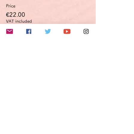
Price
€22.00
VAT included
このイベントをシェア
Do Not Sell My Personal Information