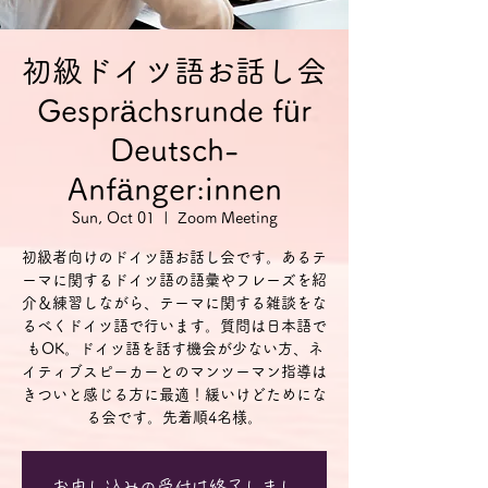
初級ドイツ語お話し会
Gesprächsrunde für
Deutsch-
Anfänger:innen
Sun, Oct 01
  |  
Zoom Meeting
初級者向けのドイツ語お話し会です。あるテ
ーマに関するドイツ語の語彙やフレーズを紹
介＆練習しながら、テーマに関する雑談をな
るべくドイツ語で行います。質問は日本語で
もOK。ドイツ語を話す機会が少ない方、ネ
イティブスピーカーとのマンツーマン指導は
きついと感じる方に最適！緩いけどためにな
る会です。先着順4名様。
お申し込みの受付は終了しまし