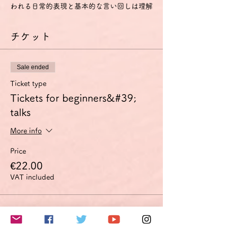
われる日常的表現と基本的な言い回しは理解
し、用いることもできる。
- 自分や他人を紹介することができ、どこに
チケット
住んでいるか、誰と知り合いか、持ち物など
の個人的情報について、質問をしたり、答え
たりできる。
- 相手がゆっくりかつはっきりと話し、助け
Sale ended
船を出してくれるなら簡単なやり取りをする
ことができる。
Ticket type
A2
Tickets for beginners&#39;
- ごく基本的な個人的情報や家族情報、買い
talks
物・近所・仕事など、直接的関係がある領域
に関する、よく使われる文や表現が理解でき
More info
る。
- 簡単で日常的な範囲なら、身近で日常の事
Price
柄についての直接の簡単な情報交換に応ずる
ことができる。
€22.00
- 自分の出自や学歴、身の回りの状況、直接
VAT included
的な必要性のある領域の事柄を簡単な言葉で
説明できる。
特に話す技能については、以下のように定義
このイベントをシェア
されています。