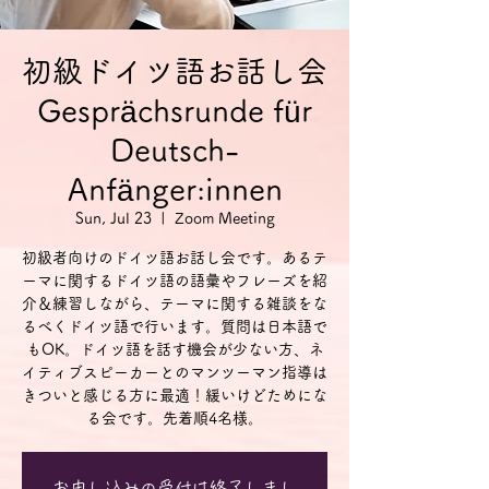
初級ドイツ語お話し会
Gesprächsrunde für
Deutsch-
Anfänger:innen
Sun, Jul 23
  |  
Zoom Meeting
初級者向けのドイツ語お話し会です。あるテ
ーマに関するドイツ語の語彙やフレーズを紹
介＆練習しながら、テーマに関する雑談をな
るべくドイツ語で行います。質問は日本語で
もOK。ドイツ語を話す機会が少ない方、ネ
イティブスピーカーとのマンツーマン指導は
きついと感じる方に最適！緩いけどためにな
る会です。先着順4名様。
お申し込みの受付は終了しまし