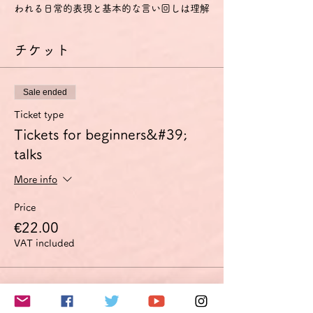
われる日常的表現と基本的な言い回しは理解
し、用いることもできる。
- 自分や他人を紹介することができ、どこに
チケット
住んでいるか、誰と知り合いか、持ち物など
の個人的情報について、質問をしたり、答え
たりできる。
- 相手がゆっくりかつはっきりと話し、助け
Sale ended
船を出してくれるなら簡単なやり取りをする
ことができる。
Ticket type
A2
Tickets for beginners&#39;
- ごく基本的な個人的情報や家族情報、買い
talks
物・近所・仕事など、直接的関係がある領域
に関する、よく使われる文や表現が理解でき
More info
る。
- 簡単で日常的な範囲なら、身近で日常の事
Price
柄についての直接の簡単な情報交換に応ずる
ことができる。
€22.00
- 自分の出自や学歴、身の回りの状況、直接
VAT included
的な必要性のある領域の事柄を簡単な言葉で
説明できる。
特に話す技能については、以下のように定義
このイベントをシェア
されています。