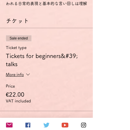
われる日常的表現と基本的な言い回しは理解
し、用いることもできる。
- 自分や他人を紹介することができ、どこに
チケット
住んでいるか、誰と知り合いか、持ち物など
の個人的情報について、質問をしたり、答え
たりできる。
- 相手がゆっくりかつはっきりと話し、助け
Sale ended
船を出してくれるなら簡単なやり取りをする
ことができる。
Ticket type
A2
Tickets for beginners&#39;
- ごく基本的な個人的情報や家族情報、買い
talks
物・近所・仕事など、直接的関係がある領域
に関する、よく使われる文や表現が理解でき
More info
る。
- 簡単で日常的な範囲なら、身近で日常の事
Price
柄についての直接の簡単な情報交換に応ずる
ことができる。
€22.00
- 自分の出自や学歴、身の回りの状況、直接
VAT included
的な必要性のある領域の事柄を簡単な言葉で
説明できる。
特に話す技能については、以下のように定義
このイベントをシェア
されています。