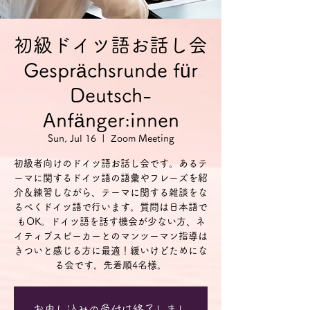
初級ドイツ語お話し会
Gesprächsrunde für
Deutsch-
Anfänger:innen
Sun, Jul 16
  |  
Zoom Meeting
初級者向けのドイツ語お話し会です。あるテ
ーマに関するドイツ語の語彙やフレーズを紹
介＆練習しながら、テーマに関する雑談をな
るべくドイツ語で行います。質問は日本語で
もOK。ドイツ語を話す機会が少ない方、ネ
イティブスピーカーとのマンツーマン指導は
きついと感じる方に最適！緩いけどためにな
る会です。先着順4名様。
お申し込みの受付は終了しまし