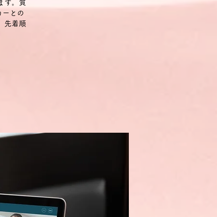
ます。質
カーとの
。先着順