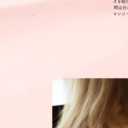
ズを紹
問は日
マンツ