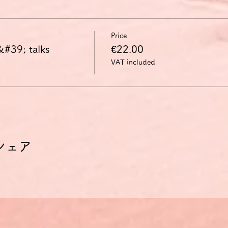
Price
&#39; talks
€22.00
VAT included
シェア