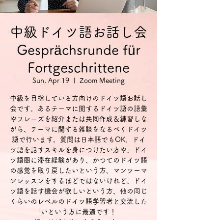
中級ドイツ語お話し会
Gesprächsrunde für
Fortgeschrittene
Sun, Apr 19
  |  
Zoom Meeting
中級を目指している方向けのドイツ語お話し
会です。あるテーマに関するドイツ語の語彙
やフレーズを紹介または共同作成＆練習しな
がら、テーマに関する雑談をなるべくドイツ
語で行います。質問は日本語でもOK。ドイ
ツ語を話すスキルを身につけたい方や、ドイ
ツ語圏に滞在経験があり、かつてのドイツ語
の感覚を取り戻したいという方、マンツーマ
ンレッスンをするほどではないけれど、ドイ
ツ語を話す機会が欲しいという方、他の同じ
くらいのレベルのドイツ語学習者と交流した
いという方に最適です！