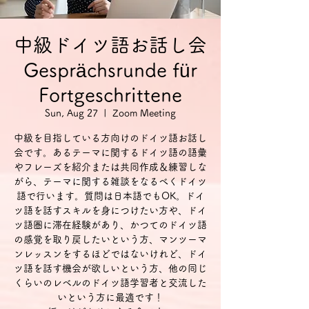
中級ドイツ語お話し会
Gesprächsrunde für
Fortgeschrittene
Sun, Aug 27
  |  
Zoom Meeting
中級を目指している方向けのドイツ語お話し
会です。あるテーマに関するドイツ語の語彙
やフレーズを紹介または共同作成＆練習しな
がら、テーマに関する雑談をなるべくドイツ
語で行います。質問は日本語でもOK。ドイ
ツ語を話すスキルを身につけたい方や、ドイ
ツ語圏に滞在経験があり、かつてのドイツ語
の感覚を取り戻したいという方、マンツーマ
ンレッスンをするほどではないけれど、ドイ
ツ語を話す機会が欲しいという方、他の同じ
くらいのレベルのドイツ語学習者と交流した
いという方に最適です！