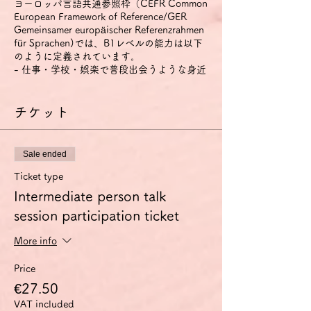
ヨーロッパ言語共通参照枠（CEFR Common
European Framework of Reference/GER
Gemeinsamer europäischer Referenzrahmen
für Sprachen)では、B1レベルの能力は以下
のように定義されています。
- 仕事・学校・娯楽で普段出会うような身近
な話題について、明瞭な標準語であれば主要
点を理解できる。
- その言葉が話されている地域を旅行してい
チケット
るときに起こりそうな、たいていの事態に対
処することができる。
- 身近で個人的にも関心のある話題につい
Sale ended
て、単純な方法で結びつけられた脈絡のある
文を作ることができる。
Ticket type
- 経験・出来事・夢・希望・野心を説明し、
Intermediate person talk
意見や計画の理由・説明を短く述べることが
session participation ticket
できる。
特に話す技能については、以下のように定義
されています。
More info
1) 身近な話題や、個人的に興味のある話
題、あるいは日常的な家族や趣味、仕事、旅
Price
行、時事問題などについてであれば、準備し
€27.50
なくても会話に参加できる。
VAT included
2) 簡単で脈絡のある文で経験・出来事・