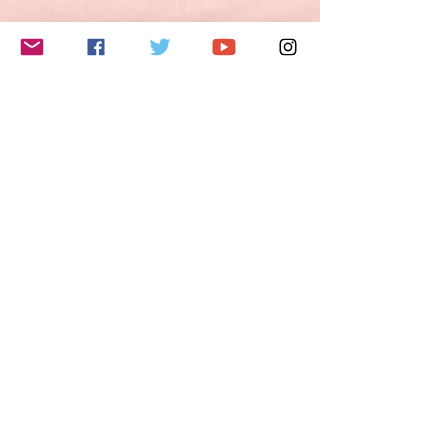
夢・希望・野心を説明することができる。
3) 自分の意見や計画を短く説明し、論拠を
述べることができる。
4) 物語を語ったり、本や映画のあらすじを
このイベントをシェア
再現して自分の反応を描写することができ
る。
B2レベルとは？
ヨーロッパ言語共通参照枠（CEFR Common
European Framework of Reference/GER
Gemeinsamer europäischer Referenzrahmen
für Sprachen)では、B2レベルの能力は以下
のように定義されています。
- 自分の専門分野の専門的議論も含めて、抽
象的かつ具体的な話題の複雑な文の主要な内
容を理解できる。
- お互いに緊張しないで母語話者とやり取り
Do Not Sell My Personal Information
ができるくらい流暢かつ自然である。
- かなり広汎な範囲の話題について、明確で
詳細な文を作ることができ、さまざまな選択
肢について長所や短所を示しながら現在の問
題についての視点を説明できる。
Follow me
特に話す技能については、以下のように定義