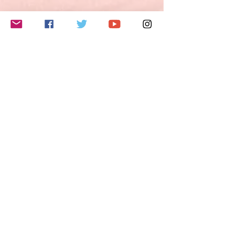
夢・希望・野心を説明することができる。
3) 自分の意見や計画を短く説明し、論拠を
述べることができる。
4) 物語を語ったり、本や映画のあらすじを
このイベントをシェア
再現して自分の反応を描写することができ
る。
B2レベルとは？
ヨーロッパ言語共通参照枠（CEFR Common
European Framework of Reference/GER
Gemeinsamer europäischer Referenzrahmen
für Sprachen)では、B2レベルの能力は以下
のように定義されています。
- 自分の専門分野の専門的議論も含めて、抽
象的かつ具体的な話題の複雑な文の主要な内
容を理解できる。
- お互いに緊張しないで母語話者とやり取り
Do Not Sell My Personal Information
ができるくらい流暢かつ自然である。
- かなり広汎な範囲の話題について、明確で
詳細な文を作ることができ、さまざまな選択
肢について長所や短所を示しながら現在の問
題についての視点を説明できる。
Follow me
特に話す技能については、以下のように定義