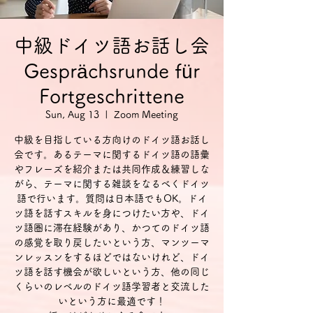
中級ドイツ語お話し会
Gesprächsrunde für
Fortgeschrittene
Sun, Aug 13
  |  
Zoom Meeting
中級を目指している方向けのドイツ語お話し
会です。あるテーマに関するドイツ語の語彙
やフレーズを紹介または共同作成＆練習しな
がら、テーマに関する雑談をなるべくドイツ
語で行います。質問は日本語でもOK。ドイ
ツ語を話すスキルを身につけたい方や、ドイ
ツ語圏に滞在経験があり、かつてのドイツ語
の感覚を取り戻したいという方、マンツーマ
ンレッスンをするほどではないけれど、ドイ
ツ語を話す機会が欲しいという方、他の同じ
くらいのレベルのドイツ語学習者と交流した
いという方に最適です！