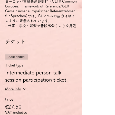
ヨーロッパ言語共通参照枠（CEFR Common
European Framework of Reference/GER
Gemeinsamer europäischer Referenzrahmen
für Sprachen)では、B1レベルの能力は以下
のように定義されています。
- 仕事・学校・娯楽で普段出会うような身近
な話題について、明瞭な標準語であれば主要
点を理解できる。
- その言葉が話されている地域を旅行してい
チケット
るときに起こりそうな、たいていの事態に対
処することができる。
- 身近で個人的にも関心のある話題につい
Sale ended
て、単純な方法で結びつけられた脈絡のある
文を作ることができる。
Ticket type
- 経験・出来事・夢・希望・野心を説明し、
Intermediate person talk
意見や計画の理由・説明を短く述べることが
session participation ticket
できる。
特に話す技能については、以下のように定義
されています。
More info
1) 身近な話題や、個人的に興味のある話
題、あるいは日常的な家族や趣味、仕事、旅
Price
行、時事問題などについてであれば、準備し
€27.50
なくても会話に参加できる。
VAT included
2) 簡単で脈絡のある文で経験・出来事・