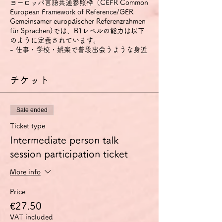
ヨーロッパ言語共通参照枠（CEFR Common
European Framework of Reference/GER
Gemeinsamer europäischer Referenzrahmen
für Sprachen)では、B1レベルの能力は以下
のように定義されています。
- 仕事・学校・娯楽で普段出会うような身近
な話題について、明瞭な標準語であれば主要
点を理解できる。
- その言葉が話されている地域を旅行してい
チケット
るときに起こりそうな、たいていの事態に対
処することができる。
- 身近で個人的にも関心のある話題につい
Sale ended
て、単純な方法で結びつけられた脈絡のある
文を作ることができる。
Ticket type
- 経験・出来事・夢・希望・野心を説明し、
Intermediate person talk
意見や計画の理由・説明を短く述べることが
session participation ticket
できる。
特に話す技能については、以下のように定義
されています。
More info
1) 身近な話題や、個人的に興味のある話
題、あるいは日常的な家族や趣味、仕事、旅
Price
行、時事問題などについてであれば、準備し
€27.50
なくても会話に参加できる。
VAT included
2) 簡単で脈絡のある文で経験・出来事・