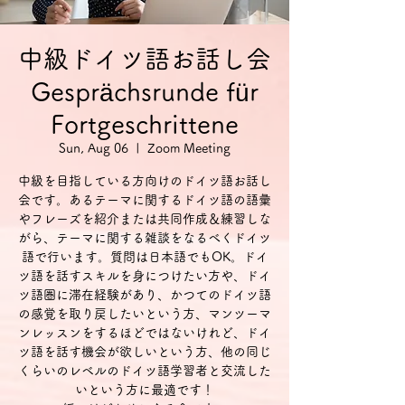
中級ドイツ語お話し会
Gesprächsrunde für
Fortgeschrittene
Sun, Aug 06
  |  
Zoom Meeting
中級を目指している方向けのドイツ語お話し
会です。あるテーマに関するドイツ語の語彙
やフレーズを紹介または共同作成＆練習しな
がら、テーマに関する雑談をなるべくドイツ
語で行います。質問は日本語でもOK。ドイ
ツ語を話すスキルを身につけたい方や、ドイ
ツ語圏に滞在経験があり、かつてのドイツ語
の感覚を取り戻したいという方、マンツーマ
ンレッスンをするほどではないけれど、ドイ
ツ語を話す機会が欲しいという方、他の同じ
くらいのレベルのドイツ語学習者と交流した
いという方に最適です！