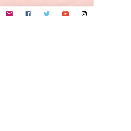
夢・希望・野心を説明することができる。
3) 自分の意見や計画を短く説明し、論拠を
述べることができる。
4) 物語を語ったり、本や映画のあらすじを
このイベントをシェア
再現して自分の反応を描写することができ
る。
B2レベルとは？
ヨーロッパ言語共通参照枠（CEFR Common
European Framework of Reference/GER
Gemeinsamer europäischer Referenzrahmen
für Sprachen)では、B2レベルの能力は以下
のように定義されています。
- 自分の専門分野の専門的議論も含めて、抽
象的かつ具体的な話題の複雑な文の主要な内
容を理解できる。
- お互いに緊張しないで母語話者とやり取り
Do Not Sell My Personal Information
ができるくらい流暢かつ自然である。
- かなり広汎な範囲の話題について、明確で
詳細な文を作ることができ、さまざまな選択
肢について長所や短所を示しながら現在の問
題についての視点を説明できる。
Follow me
特に話す技能については、以下のように定義