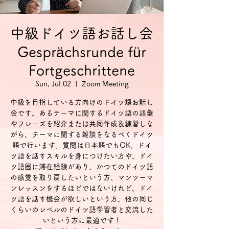
中級ドイツ語お話し会
Gesprächsrunde für
Fortgeschrittene
Sun, Jul 02
  |  
Zoom Meeting
中級を目指している方向けのドイツ語お話し
会です。あるテーマに関するドイツ語の語彙
やフレーズを紹介または共同作成＆練習しな
がら、テーマに関する雑談をなるべくドイツ
語で行います。質問は日本語でもOK。ドイ
ツ語を話すスキルを身につけたい方や、ドイ
ツ語圏に滞在経験があり、かつてのドイツ語
の感覚を取り戻したいという方、マンツーマ
ンレッスンをするほどではないけれど、ドイ
ツ語を話す機会が欲しいという方、他の同じ
くらいのレベルのドイツ語学習者と交流した
いという方に最適です！