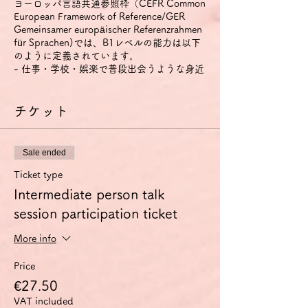
ヨーロッパ言語共通参照枠（CEFR Common
European Framework of Reference/GER
Gemeinsamer europäischer Referenzrahmen
für Sprachen)では、B1レベルの能力は以下
のように定義されています。
- 仕事・学校・娯楽で普段出会うような身近
な話題について、明瞭な標準語であれば主要
点を理解できる。
- その言葉が話されている地域を旅行してい
チケット
るときに起こりそうな、たいていの事態に対
処することができる。
- 身近で個人的にも関心のある話題につい
Sale ended
て、単純な方法で結びつけられた脈絡のある
文を作ることができる。
Ticket type
- 経験・出来事・夢・希望・野心を説明し、
Intermediate person talk
意見や計画の理由・説明を短く述べることが
session participation ticket
できる。
特に話す技能については、以下のように定義
されています。
More info
1) 身近な話題や、個人的に興味のある話
題、あるいは日常的な家族や趣味、仕事、旅
Price
行、時事問題などについてであれば、準備し
€27.50
なくても会話に参加できる。
VAT included
2) 簡単で脈絡のある文で経験・出来事・