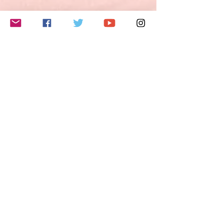
夢・希望・野心を説明することができる。
3) 自分の意見や計画を短く説明し、論拠を
述べることができる。
4) 物語を語ったり、本や映画のあらすじを
このイベントをシェア
再現して自分の反応を描写することができ
る。
B2レベルとは？
ヨーロッパ言語共通参照枠（CEFR Common
European Framework of Reference/GER
Gemeinsamer europäischer Referenzrahmen
für Sprachen)では、B2レベルの能力は以下
のように定義されています。
- 自分の専門分野の専門的議論も含めて、抽
象的かつ具体的な話題の複雑な文の主要な内
容を理解できる。
- お互いに緊張しないで母語話者とやり取り
Do Not Sell My Personal Information
ができるくらい流暢かつ自然である。
- かなり広汎な範囲の話題について、明確で
詳細な文を作ることができ、さまざまな選択
肢について長所や短所を示しながら現在の問
題についての視点を説明できる。
Follow me
特に話す技能については、以下のように定義