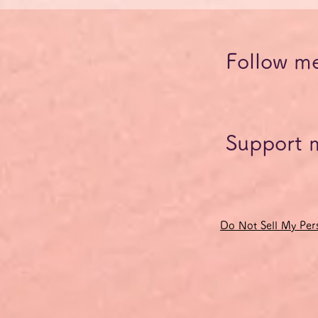
記の能力の獲得を目指している方に、話す練習の場を提供するもの
司会役に専念することで、参加者全員が十分な発言の機会を得られ
ベルの違いも考慮されます。
Follow m
のみですが、発言したい内容のドイツ語単語や表現がどうしても分
しても構いません。その場合、他の参加者または教師が相当するド
てドイツ語で発言し直すようにします。
いようにするため、発音・イントネーションの改善点や文法の間違
Support 
練習したドイツ語の語彙やフレーズ・チャンクは、会の終了後に参
手数料およびドイツの付加価値税19％が含まれています。
、クレジットカード決済の受付がシステムの制約上、ユーロでしか
Do Not Sell My Pers
になっているクレジットカード会社がお客様の口座から引き落とし
変動しますので、予めご了承ください。
47円の間で推移します。
れる場合は、ドイツ語オンラインサロン「Steckenpferd」に入