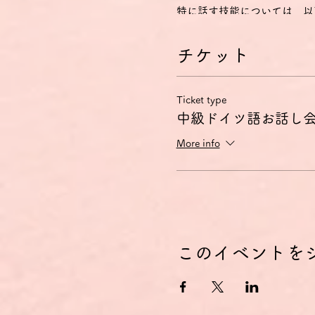
特に話す技能については、以
1) 身近な話題や、個人的
準備しなくても会話に参加で
チケット
2) 簡単で脈絡のある文で
3) 自分の意見や計画を短
4) 物語を語ったり、本や
Ticket type
B2レベルとは？
中級ドイツ語お話し
ヨーロッパ言語共通参照枠（CEFR Com
More info
Referenzrahmen für
- 自分の専門分野の専門的
- お互いに緊張しないで母
- かなり広汎な範囲の話題
現在の問題についての視点を
特に話す技能については、以
1) 母語話者と普通の会話
このイベントを
2) なじみのある状況にお
3) 自分が興味のある分野
4) さまざまな選択肢につ
お話し会のコンセプト