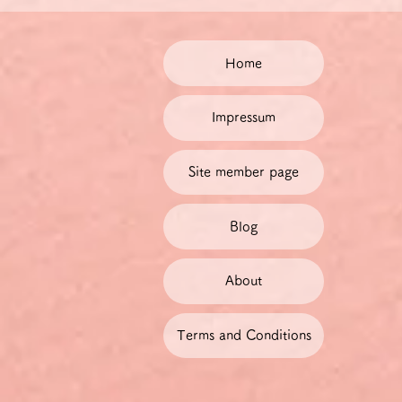
中級ドイツ語お話し会は、上
少人数のグループで、教師は
その際、参加者それぞれのレ
Home
使用言語は原則的にドイツ語
きない場合は、日本語で発言
Impressum
すので、その提案を取り入れ
自由な発話の流れを阻害しな
するにとどめます。
Site member page
お話し会で紹介・共同作成・
てご提供します。
Blog
料金について
チケット料金には、チケット
ドイツに拠点を置く当社では
About
で設定しております。ご利用
レートによって円での金額が
１ユーロはおおよそ137～1
Terms and Conditions
料金の割引
毎月1～2回お話し会に参加さ