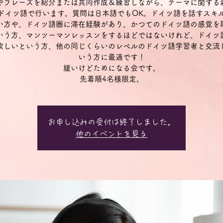
やフレーズを紹介または共同作成＆練習しながら、テーマに関する
ドイツ語で行います。質問は日本語でもOK。ドイツ語を話すスキ
い方や、ドイツ語圏に滞在経験があり、かつてのドイツ語の感覚を
いう方、マンツーマンレッスンをするほどではないけれど、ドイツ
欲しいという方、他の同じくらいのレベルのドイツ語学習者と交流
いう方に最適です！
緩いけどためになる会です。
先着順4名様限定。
お申し込みの受付は終了しました。
他のイベントを見る