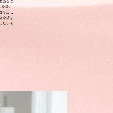
雑談をな
ルを身に
取り戻し
語を話す
したいと