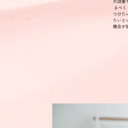
の語彙
るべく
つけた
たいと
機会が