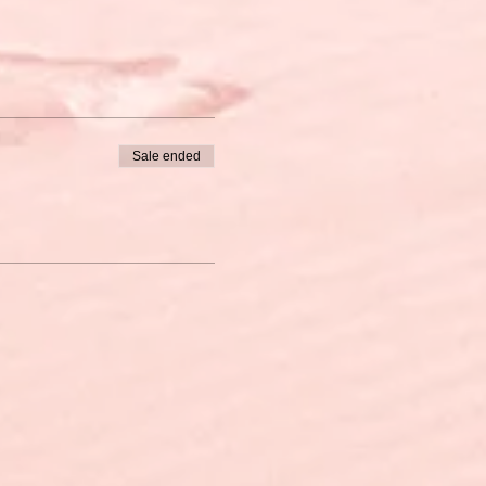
問題などについてであれば、
Sale ended
r europäischer
解できる。
ついて長所や短所を示しながら
。
。