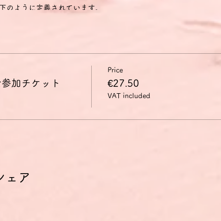
下のように定義されています。
に興味のある話題、あるいは日常的な家族や趣味、仕事、旅行、時事
きる。
経験・出来事・夢・希望・野心を説明することができる。
く説明し、論拠を述べることができる。
映画のあらすじを再現して自分の反応を描写することができる。
Price
会参加チケット
€27.50
mon European Framework of Reference/GER Gemeinsame
VAT included
 Sprachen)では、B2レベルの能力は以下のように定義されています。
議論も含めて、抽象的かつ具体的な話題の複雑な文の主要な内容を理
語話者とやり取りができるくらい流暢かつ自然である。
について、明確で詳細な文を作ることができ、さまざまな選択肢に
説明できる。
下のように定義されています。
がかなりきちんと成り立つほど自然かつ流暢に意思の疎通ができる。
シェア
いて、議論に積極的に参加し、自分の見解の論拠を述べ、反論できる
では多くの話題について明確で詳細な説明ができる。
いて長所や短所を示しながら現在の問題についての視点を説明できる