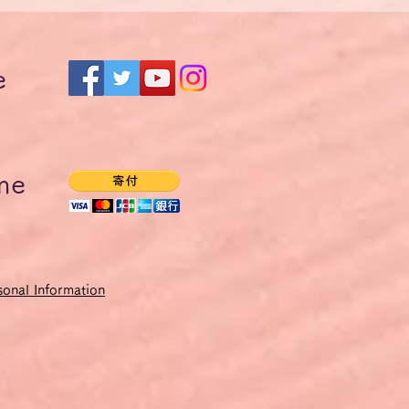
です。
るようにします。
e
からず、簡単な言いかえもで
イツ語単語や表現を提案しま
いは目立ったところだけ指摘
me
加者全員にPDFファイルとし
できないため、価格をユーロ
onal Information
する時点での円・ユーロ為替
会されると会員割引があってお得