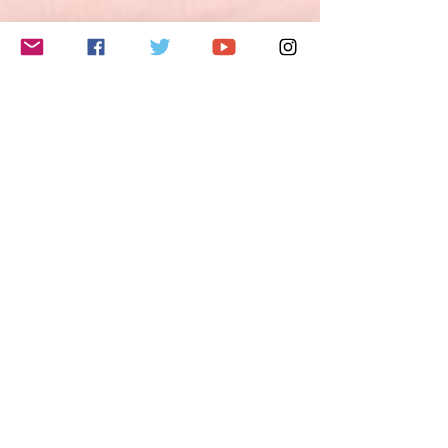
夢・希望・野心を説明することができる。
3) 自分の意見や計画を短く説明し、論拠を
述べることができる。
4) 物語を語ったり、本や映画のあらすじを
このイベントをシェア
再現して自分の反応を描写することができ
る。
B2レベルとは？
ヨーロッパ言語共通参照枠（CEFR Common
European Framework of Reference/GER
Gemeinsamer europäischer Referenzrahmen
für Sprachen)では、B2レベルの能力は以下
のように定義されています。
- 自分の専門分野の専門的議論も含めて、抽
象的かつ具体的な話題の複雑な文の主要な内
容を理解できる。
- お互いに緊張しないで母語話者とやり取り
Do Not Sell My Personal Information
ができるくらい流暢かつ自然である。
- かなり広汎な範囲の話題について、明確で
詳細な文を作ることができ、さまざまな選択
肢について長所や短所を示しながら現在の問
題についての視点を説明できる。
Follow me
特に話す技能については、以下のように定義