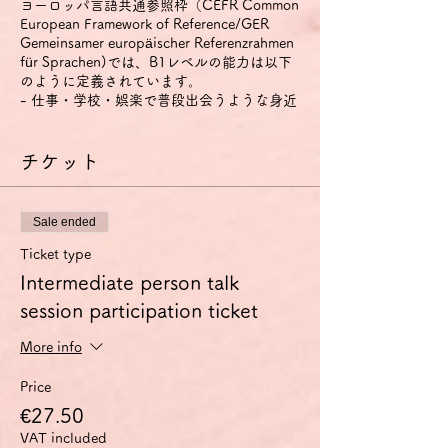
ヨーロッパ言語共通参照枠（CEFR Common
European Framework of Reference/GER
Gemeinsamer europäischer Referenzrahmen
für Sprachen)では、B1レベルの能力は以下
のように定義されています。
- 仕事・学校・娯楽で普段出会うような身近
な話題について、明瞭な標準語であれば主要
点を理解できる。
- その言葉が話されている地域を旅行してい
チケット
るときに起こりそうな、たいていの事態に対
処することができる。
- 身近で個人的にも関心のある話題につい
Sale ended
て、単純な方法で結びつけられた脈絡のある
文を作ることができる。
Ticket type
- 経験・出来事・夢・希望・野心を説明し、
Intermediate person talk
意見や計画の理由・説明を短く述べることが
session participation ticket
できる。
特に話す技能については、以下のように定義
されています。
More info
1) 身近な話題や、個人的に興味のある話
題、あるいは日常的な家族や趣味、仕事、旅
Price
行、時事問題などについてであれば、準備し
€27.50
なくても会話に参加できる。
VAT included
2) 簡単で脈絡のある文で経験・出来事・