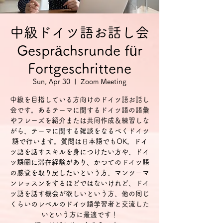
中級ドイツ語お話し会
Gesprächsrunde für
Fortgeschrittene
Sun, Apr 30
  |  
Zoom Meeting
中級を目指している方向けのドイツ語お話し
会です。あるテーマに関するドイツ語の語彙
やフレーズを紹介または共同作成＆練習しな
がら、テーマに関する雑談をなるべくドイツ
語で行います。質問は日本語でもOK。ドイ
ツ語を話すスキルを身につけたい方や、ドイ
ツ語圏に滞在経験があり、かつてのドイツ語
の感覚を取り戻したいという方、マンツーマ
ンレッスンをするほどではないけれど、ドイ
ツ語を話す機会が欲しいという方、他の同じ
くらいのレベルのドイツ語学習者と交流した
いという方に最適です！