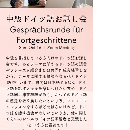
中級ドイツ語お話し会
Gesprächsrunde für
Fortgeschrittene
Sun, Oct 16
  |  
Zoom Meeting
中級を目指している方向けのドイツ語お話し
会です。あるテーマに関するドイツ語の語彙
やフレーズを紹介または共同作成＆練習しな
がら、テーマに関する雑談をなるべくドイツ
語で行います。質問は日本語でもOK。ドイ
ツ語を話すスキルを身につけたい方や、ドイ
ツ語圏に滞在経験があり、かつてのドイツ語
の感覚を取り戻したいという方、マンツーマ
ンレッスンをするほどではないけれど、ドイ
ツ語を話す機会が欲しいという方、他の同じ
くらいのレベルのドイツ語学習者と交流した
いという方に最適です！